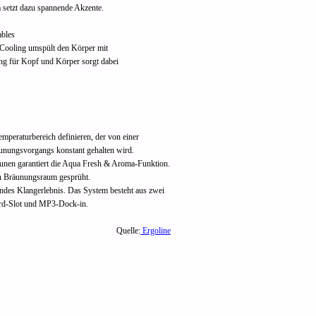
setzt dazu spannende Akzente.
ables
Cooling umspült den Körper mit
g für Kopf und Körper sorgt dabei
mperaturbereich definieren, der von einer
nungsvorgangs konstant gehalten wird.
nen garantiert die Aqua Fresh & Aroma-
Funktion.
en Bräunungsraum gesprüht.
endes Klangerlebnis. Das System besteht aus zwei
rd-
Slot und MP3-
Dock-
in.
Quelle:
Ergoline