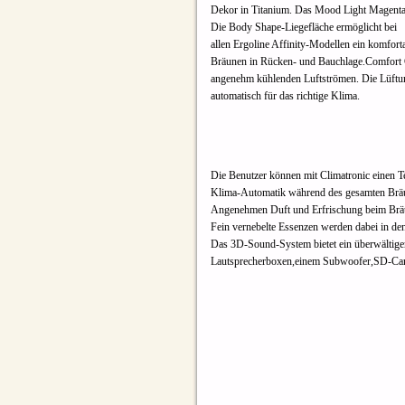
Dekor in Titanium. Das Mood Light Magenta 
Die Body Shape-
Liegefläche ermöglicht bei
allen Ergoline Affinity-
Modellen ein komfort
Bräunen in Rücken-
und Bauchlage.Comfort 
angenehm kühlenden Luftströmen. Die Lüftun
automatisch für das richtige Klima.
Die Benutzer können mit Climatronic einen Te
Klima-
Automatik während des gesamten Bräu
Angenehmen Duft und Erfrischung beim Bräu
Fein vernebelte Essenzen werden dabei in d
Das 3D-
Sound-
System bietet ein überwältig
Lautsprecherboxen,einem Subwoofer,SD-
Ca