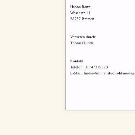
Hanna Ranz
Weser str. 11
28757 Bremen
Vertreten durch:
Thomas Linde
Kontakt:
Telefon: 01747379373
E-
Mail: linde@sonnenstudio-
blaue-
lag
Haftungsausschluss:
Haftung für Inhalte
Die Inhalte unserer Seiten wurden mit grö
Richtigkeit, Vollständigkeit und Aktual
Gewähr übernehmen. Als Diensteanbiete
eigene Inhalte auf diesen Seiten nach 
Nach §§ 8 bis 10 TMG sind wir als Diens